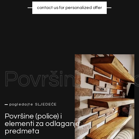
contact us for personalized offer
Površine (pol
pogledajte SLJEDEĆE
Površine (police) i
elementi za odlaganje
predmeta