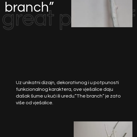
branch”
great piece o
Uz unikatni dizajn, dekorativnog i u potpunosti
funkcionalnog karaktera, ove vješalice daju
dašak šume u kući ili uredu.”The branch” je zato
više od vješalice.