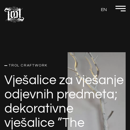
EN
TROL CRAFTWORK
Vješalice za vješanje
odjevnih predmeta;
dekorativne
vješalice ”The