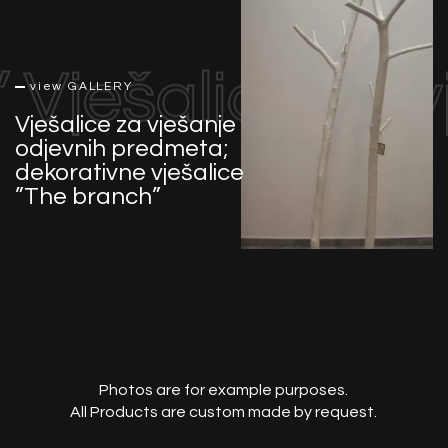
”
Vješalice za 
view GALLERY
Vješalice za vješanje
odjevnih predmeta;
dekorativne vješalice
”The branch”
Photos are for example purposes.
All Products are custom made by request.