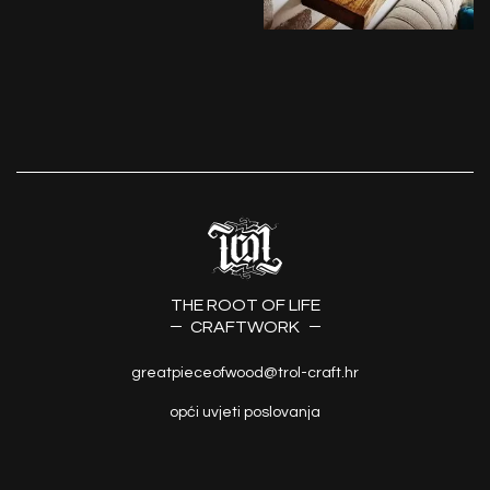
THE ROOT OF LIFE
CRAFTWORK
greatpieceofwood@trol-craft.hr
opći uvjeti poslovanja