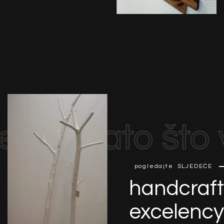
nredno
zato što
pogledajte
SLJEDEĆE
handcraft
excelency