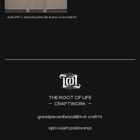
…zato što vi zaslužujete da bude izvanredno
THE ROOT OF LIFE
CRAFTWORK
greatpieceofwood@trol-craft.hr
opći uvjeti poslovanja