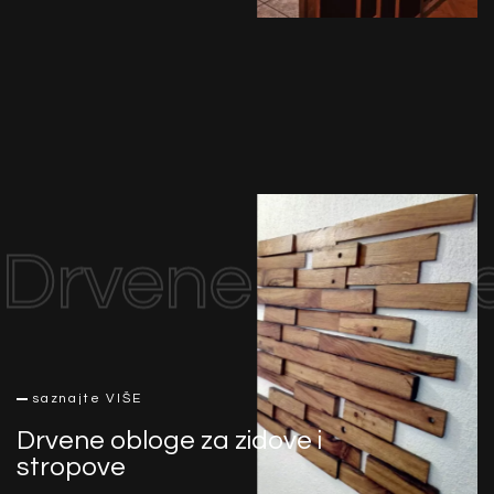
Drvene obloge 
saznajte VIŠE
Drvene obloge za zidove i
stropove